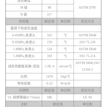
洛氏硬度
M 级
88
ASTM D785
R 级
117
热性能
额定值
单位制
测试方法
载荷下热变形温度
0.45MPa,未退火
163
℃
ASTM D648
0.45MPa,未退火
159
℃
ISO 75-2/B
1.8MPa,未退火
124
℃
ASTM D648
1.8MPa,未退火
103
℃
ISO 75-2/A
ASTM D696,ISO
线形热膨胀系数-流动
1.0E-4
cm/cm/℃
11359-2
比热
1470
J/kg/℃
导热系数
0.23
W/m/K
可燃性
额定值
单位制
测试方法
UL 阻燃等级(0.75mm)
HB
UL 94
注射
额定值
单位制