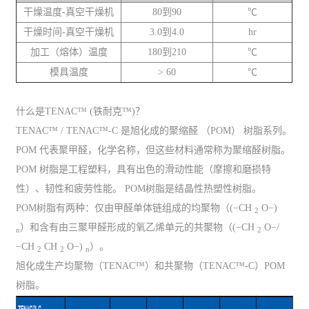
干燥温度-真空干燥机
80到90
℃
干燥时间-真空干燥机
3.0到4.0
hr
加工（熔体）温度
180到210
℃
模具温度
> 60
℃
什么是TENAC™ (铁耐克™)？
TENAC™ / TENAC™-C 是旭化成的聚缩醛 （POM） 树脂系列。
POM 代表聚甲醛，化学名称，但这些材料通常称为聚缩醛树脂。
POM 树脂是工程塑料，具有出色的滑动性能（摩擦和磨损特
性）、韧性和疲劳性能。 POM树脂是结晶性热塑性树脂。
POM树脂有两种：仅由甲醛单体链组成的均聚物（(−CH
O−)
2
）和含有由三聚甲醛形成的氧乙烯单元的共聚物（(−CH
O−/
n
2
−CH
CH
O−)
）。
2
2
n
旭化成生产均聚物（TENAC™）和共聚物（TENAC™-C）POM
树脂。