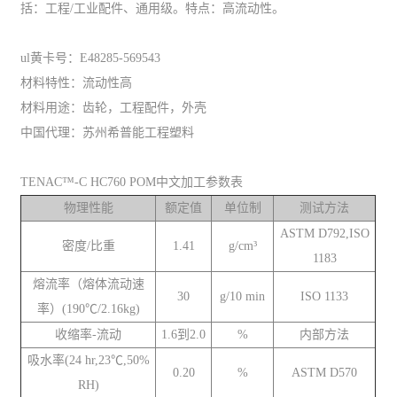
括：工程/工业配件、通用级。特点：高流动性。
ul黄卡号：E48285-569543
材料特性：流动性高
材料用途：齿轮，工程配件，外壳
中国代理：苏州希普能工程塑料
TENAC™-C HC760 POM中文加工参数表
物理性能
额定值
单位制
测试方法
ASTM D792,ISO
密度/比重
1.41
g/cm³
1183
熔流率（熔体流动速
30
g/10 min
ISO 1133
率）(190℃/2.16kg)
收缩率-流动
1.6到2.0
%
内部方法
吸水率(24 hr,23℃,50%
0.20
%
ASTM D570
RH)