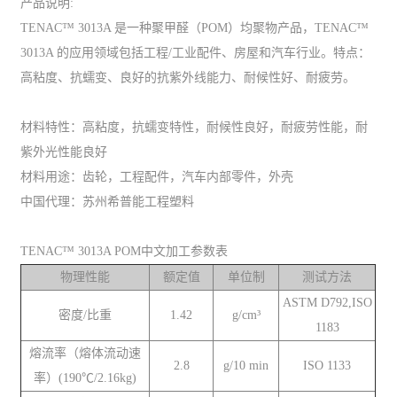
产品说明:
TENAC™ 3013A 是一种聚甲醛（POM）均聚物产品，TENAC™
3013A 的应用领域包括工程/工业配件、房屋和汽车行业。特点：
高粘度、抗蠕变、良好的抗紫外线能力、耐候性好、耐疲劳。
材料特性：高粘度，抗蠕变特性，耐候性良好，耐疲劳性能，耐
紫外光性能良好
材料用途：齿轮，工程配件，汽车内部零件，外壳
中国代理：苏州希普能工程塑料
TENAC™ 3013A POM中文加工参数表
物理性能
额定值
单位制
测试方法
ASTM D792,ISO
密度/比重
1.42
g/cm³
1183
熔流率（熔体流动速
2.8
g/10 min
ISO 1133
率）(190℃/2.16kg)