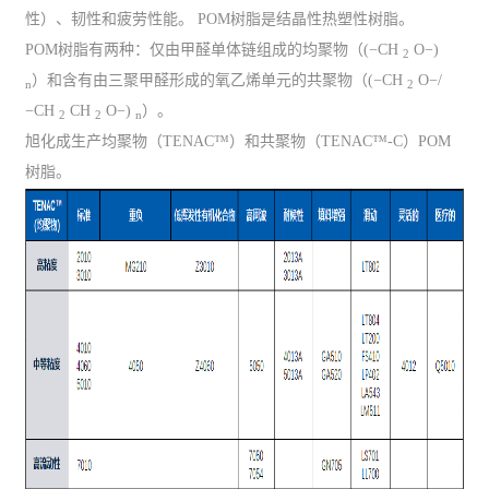
性）、韧性和疲劳性能。 POM树脂是结晶性热塑性树脂。
POM树脂有两种：仅由甲醛单体链组成的均聚物（(−CH
O−)
2
）和含有由三聚甲醛形成的氧乙烯单元的共聚物（(−CH
O−/
n
2
−CH
CH
O−)
）。
2
2
n
旭化成生产均聚物（TENAC™）和共聚物（TENAC™-C）POM
树脂。