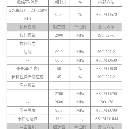
收缩率-流动
1.8到2.2
%
内部方法
吸水率(24 hr,23℃,50%
0.20
%
ASTM D570
RH)
机械性能
额定值
单位制
测试方法
拉伸模量
2900
MPa
ISO 527-1
拉伸应力
屈服
69.0
MPa
ISO 527-2
--
66.0
MPa
ASTM D638
伸长率(断裂)
50
%
ASTM D638
标称拉伸断裂应变
45
%
ISO 527-2
弯曲模量
--
2700
MPa
ASTM D790
--
2600
MPa
ISO 178
弯曲强度
93.0
MPa
ASTM D790
泰伯耐磨性
13.0
mg
ASTM D1044
冲击性能
额定值
单位制
测试方法