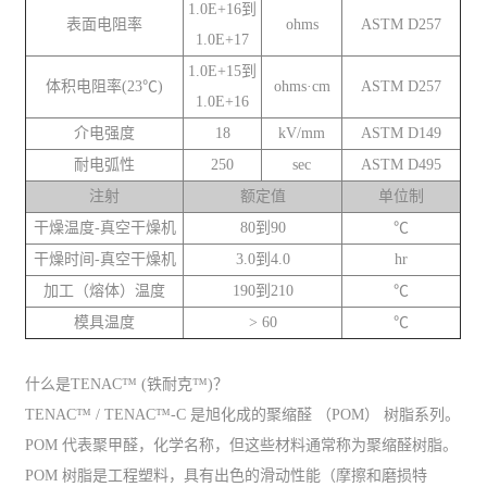
1.0E+16到
表面电阻率
ohms
ASTM D257
1.0E+17
1.0E+15到
体积电阻率(23℃)
ohms·cm
ASTM D257
1.0E+16
介电强度
18
kV/mm
ASTM D149
耐电弧性
250
sec
ASTM D495
注射
额定值
单位制
干燥温度-真空干燥机
80到90
℃
干燥时间-真空干燥机
3.0到4.0
hr
加工（熔体）温度
190到210
℃
模具温度
> 60
℃
什么是TENAC™ (铁耐克™)？
TENAC™ / TENAC™-C 是旭化成的聚缩醛 （POM） 树脂系列。
POM 代表聚甲醛，化学名称，但这些材料通常称为聚缩醛树脂。
POM 树脂是工程塑料，具有出色的滑动性能（摩擦和磨损特