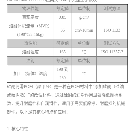
物理性能
额定值
单位制
测试方法
表观密度
0.85
g/cm³
熔融体积流量（MVR）
35
cm³/10min
ISO 1133
(190℃/2.16kg)
热性能
额定值
单位制
测试方法
熔融温度
165
℃
ISO 11357-3
注射
额定值
单位制
190 到
加工（熔体）温度
℃
230
硅酮润滑POM（聚甲醛）是一种在POM材料中“添加硅酮（硅油
或硅树脂）”的改性材料，通过硅酮的润滑作用显著降低摩擦系
数，提升耐磨性和自润滑性，适用于需要低摩擦、耐磨损的机械
部件。以下是其核心特点和应用：
1. 核心特性