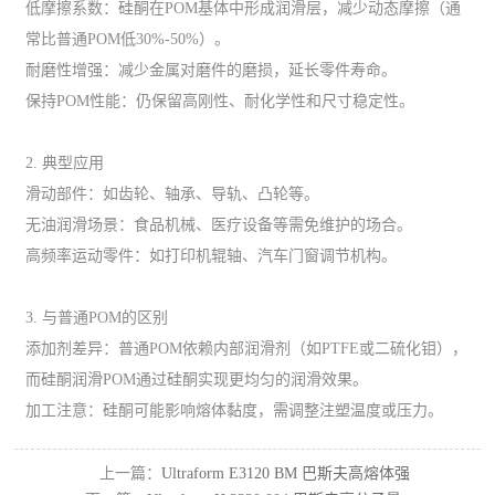
低摩擦系数：硅酮在POM基体中形成润滑层，减少动态摩擦（通
常比普通POM低30%-50%）。
耐磨性增强：减少金属对磨件的磨损，延长零件寿命。
保持POM性能：仍保留高刚性、耐化学性和尺寸稳定性。
2. 典型应用
滑动部件：如齿轮、轴承、导轨、凸轮等。
无油润滑场景：食品机械、医疗设备等需免维护的场合。
高频率运动零件：如打印机辊轴、汽车门窗调节机构。
3. 与普通POM的区别
添加剂差异：普通POM依赖内部润滑剂（如PTFE或二硫化钼），
而硅酮润滑POM通过硅酮实现更均匀的润滑效果。
加工注意：硅酮可能影响熔体黏度，需调整注塑温度或压力。
上一篇：
Ultraform E3120 BM 巴斯夫高熔体强