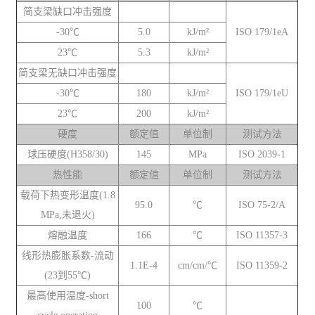
简支梁缺口冲击强度
-30℃
5.0
kJ/m²
ISO 179/1eA
23℃
5.3
kJ/m²
简支梁无缺口冲击强度
-30℃
180
kJ/m²
ISO 179/1eU
23℃
200
kJ/m²
硬度
额定值
单位制
测试方法
球压硬度(H358/30)
145
MPa
ISO 2039-1
热性能
额定值
单位制
测试方法
载荷下热变形温度(1.8
95.0
℃
ISO 75-2/A
MPa,未退火)
熔融温度
166
℃
ISO 11357-3
线形热膨胀系数-流动
1.1E-4
cm/cm/℃
ISO 11359-2
(23到55℃)
最高使用温度-short
100
℃