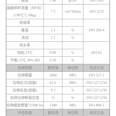
密度
1.40
g/cm³
ISO 1183
熔融体积流量（MVR）
7.5
cm³/10min
ISO 1133
(190℃/2.16kg)
收缩率
垂直
2.1
%
ISO 294-4
流动
2.1
%
吸水率
饱和,23℃
0.80
%
ISO 62
平衡,23℃,50% RH
0.20
%
机械性能
额定值
单位制
测试方法
拉伸模量
2600
MPa
ISO 527-1
拉伸应力(屈服)
61.0
MPa
ISO 527-2/50
拉伸应变(屈服)
9.3
%
ISO 527-2/50
标称拉伸断裂应变
31
%
ISO 527-2/50
1
拉伸蠕变模量
(1000 hr)
1300
MPa
ISO 899-1
冲击性能
额定值
单位制
测试方法