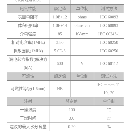
cycle operation
电气性能
额定值
单位制
测试方法
表面电阻率
1.0E+12
ohms
IEC 60093
体积电阻率
1.0E+14
ohms·cm
IEC 60093
介电强度
85
kV/mm
IEC 60243-1
相对电容率(1MHz)
3.80
IEC 60250
耗散因数(1MHz)
5.0E-3
IEC 60250
漏电起痕指数(解决方
600
V
IEC 60112
案A)
可燃性
额定值
单位制
测试方法
IEC 60695-11-
可燃性等级(1.6mm)
HB
10,-20
注射
额定值
单位制
干燥温度
100
℃
干燥时间
3.0
hr
建议的最大水分含量
0.20
%