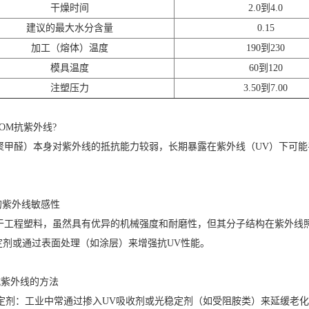
干燥时间
2.0到4.0
建议的最大水分含量
0.15
加工（熔体）温度
190到230
模具温度
60到120
注塑压力
3.50到7.00
OM抗紫外线?
（聚甲醛）本身对紫外线的抵抗能力较弱，长期暴露在紫外线（UV）下可
M的紫外线敏感性
属于工程塑料，虽然具有优异的机械强度和耐磨性，但其分子结构在紫外线
定剂或通过表面处理（如涂层）来增强抗UV性能。
抗紫外线的方法
定剂：工业中常通过掺入UV吸收剂或光稳定剂（如受阻胺类）来延缓老