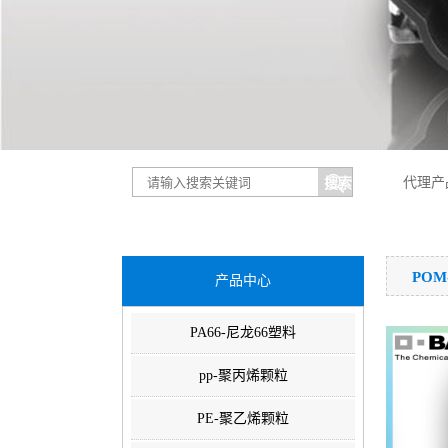
代理产
PO
产品中心
PA66-尼龙66塑料
pp-聚丙烯颗粒
PE-聚乙烯颗粒