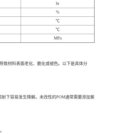
hr
%
℃
℃
MPa
能导致材料表面老化、脆化或褪色。以下是具体分
照射下容易发生降解。未改性的POM通常需要添加紫
化。