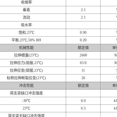
收缩率
垂直
2.1
流动
2.1
吸水率
饱和,23℃
0.90
平衡,23℃,50% RH
0.20
机械性能
额定值
单
拉伸模量(23℃)
2600
M
拉伸应力(屈服,23℃)
63.0
M
拉伸应变(屈服,23℃)
11
标称拉伸断裂应变(23℃)
26
冲击性能
额定值
单
简支梁缺口冲击强度
-30℃
6.0
kJ
23℃
6.5
kJ
简支梁无缺口冲击强度