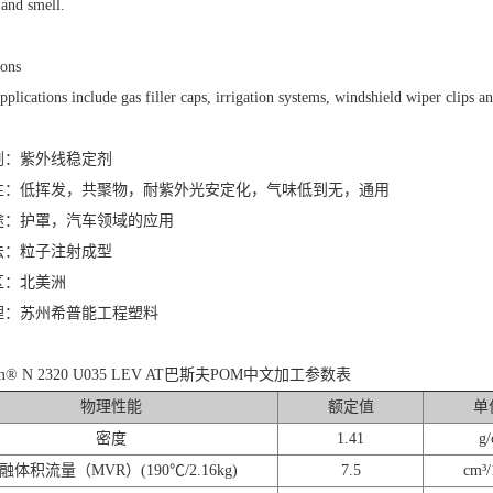
 and smell.
ions
pplications include gas filler caps, irrigation systems, windshield wiper clips an
剂：紫外线稳定剂
性：低挥发，共聚物，耐紫外光安定化，气味低到无，通用
途：护罩，汽车领域的应用
法：粒子注射成型
区：北美洲
理：苏州希普能工程塑料
form® N 2320 U035 LEV AT巴斯夫POM中文加工参数表
物理性能
额定值
单
密度
1.41
g/
融体积流量（MVR）(190℃/2.16kg)
7.5
cm³/