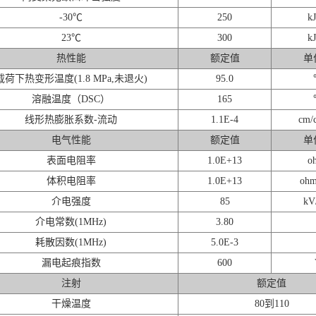
-30℃
250
kJ
23℃
300
kJ
热性能
额定值
单
载荷下热变形温度(1.8 MPa,未退火)
95.0
溶融温度（DSC）
165
线形热膨胀系数-流动
1.1E-4
cm/
电气性能
额定值
单
表面电阻率
1.0E+13
o
体积电阻率
1.0E+13
ohm
介电强度
85
kV
介电常数(1MHz)
3.80
耗散因数(1MHz)
5.0E-3
漏电起痕指数
600
注射
额定值
干燥温度
80到110