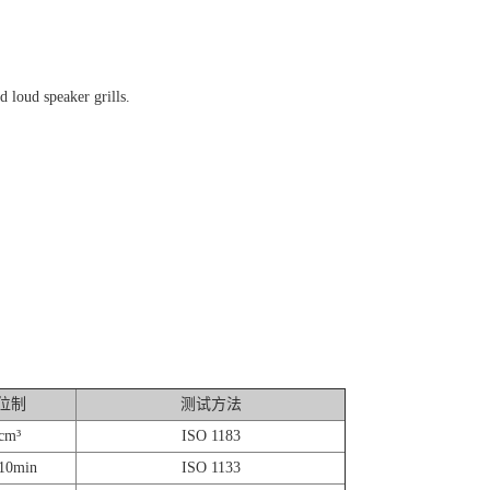
d loud speaker grills.
位制
测试方法
cm³
ISO 1183
10min
ISO 1133