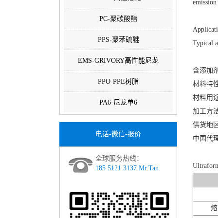
emission
PC-聚碳酸酯
Applicat
PPS-聚苯硫醚
Typical a
EMS-GRIVORY高性能尼龙
含添加
PPO-PPE树脂
材料特
材料用
PA6-尼龙单6
加工方
供货地
电话-微信-报价
中国代
全球服务热线：
Ultra
185 5121 3137 Mr.Tan
熔