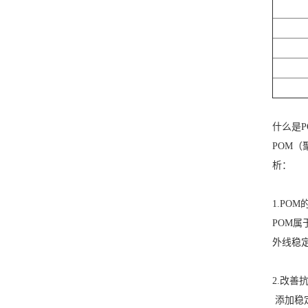
什么是P
POM
析：
1.PO
POM
外线稳
2.改善
添加稳