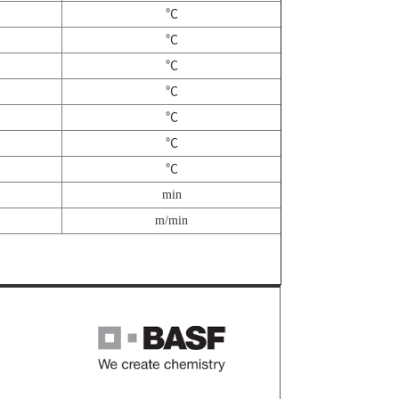
℃
℃
℃
℃
℃
℃
℃
min
m/min