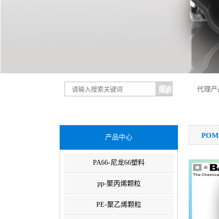
代理产
PO
产品中心
PA66-尼龙66塑料
pp-聚丙烯颗粒
PE-聚乙烯颗粒