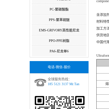
component
PC-聚碳酸酯
含添加
PPS-聚苯硫醚
材料特
加工方
EMS-GRIVORY高性能尼龙
供货地
PPO-PPE树脂
中国代
PA6-尼龙单6
Ultra
电话-微信-报价
全球服务热线：
熔
185 5121 3137 Mr.Tan