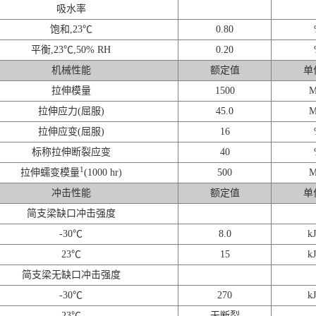
吸水率
饱和,23℃
0.80
平衡,23℃,50% RH
0.20
机械性能
额定值
单
拉伸模量
1500
M
拉伸应力(屈服)
45.0
M
拉伸应变(屈服)
16
标称拉伸断裂应变
40
1
拉伸蠕变模量
(1000 hr)
500
M
冲击性能
额定值
单
简支梁缺口冲击强度
-30℃
8.0
kJ
23℃
15
kJ
简支梁无缺口冲击强度
-30℃
270
kJ
23℃
无断裂