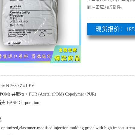
到冲击应力的部件。
现货报价：185 51
rm® N 2650 Z4 LEV
OM) 共聚物 + PUR (Acetal (POM) Copolymer+PUR)
BASF Corporation
:
optimized,elastomer-modified injection molding grade with high impact strengt