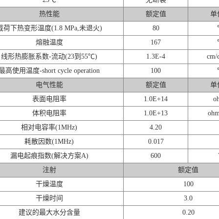
热性能
额定值
单
载荷下热变形温度(1.8 MPa,未退火)
80
熔融温度
167
线形热膨胀系数-流动(23到55℃)
1.3E-4
cm/
最高使用温度-short cycle operation
100
电气性能
额定值
单
表面电阻率
1.0E+14
o
体积电阻率
1.0E+13
ohm
相对电容率(1MHz)
4.20
耗散因数(1MHz)
0.017
漏电起痕指数(解决方案A)
600
注射
额定值
干燥温度
100
干燥时间
3.0
建议的最大水分含量
0.20