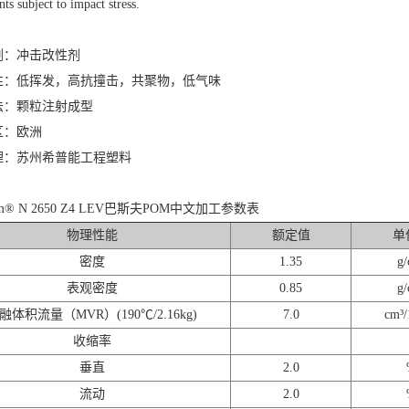
s subject to impact stress.
剂：冲击改性剂
性：低挥发，高抗撞击，共聚物，低气味
法：颗粒注射成型
区：欧洲
理：苏州希普能工程塑料
form® N 2650 Z4 LEV巴斯夫POM中文加工参数表
物理性能
额定值
单
密度
1.35
g/
表观密度
0.85
g/
融体积流量（MVR）(190℃/2.16kg)
7.0
cm³/
收缩率
垂直
2.0
流动
2.0