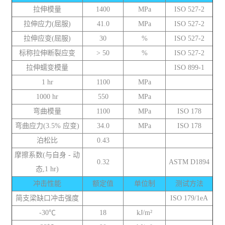
拉伸模量
1400
MPa
ISO 527-2
拉伸应力(屈服)
41.0
MPa
ISO 527-2
拉伸应变(屈服)
30
%
ISO 527-2
标称拉伸断裂应变
> 50
%
ISO 527-2
拉伸蠕变模量
ISO 899-1
1 hr
1100
MPa
1000 hr
550
MPa
弯曲模量
1100
MPa
ISO 178
弯曲应力(3.5% 应变)
34.0
MPa
ISO 178
泊松比
0.43
摩擦系数(与自身 - 动
0.32
ASTM D1894
态,1 hr)
冲击性能
额定值
单位制
测试方法
简支梁缺口冲击强度
ISO 179/1eA
-30℃
18
kJ/m²