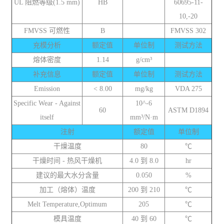
UL 阻燃等级(1.5 mm)
HB
60695-11-
10,-20
FMVSS 可燃性
B
FMVSS 302
充模分析
额定值
单位制
测试方法
熔体密度
1.14
g/cm³
补充信息
额定值
单位制
测试方法
Emission
< 8.00
mg/kg
VDA 275
Specific Wear - Against
10^-6
60
ASTM D1894
itself
mm³/N·m
注射
额定值
单位制
干燥温度
80
℃
干燥时间 - 热风干燥机
4.0 到 8.0
hr
建议的最大水分含量
0.050
%
加工（熔体）温度
200 到 210
℃
Melt Temperature,Optimum
205
℃
模具温度
40 到 60
℃