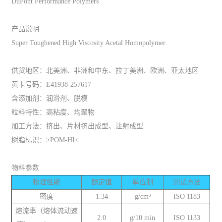
DuPont Performance Polymers
产品说明:
Super Toughened High Viscosity Acetal Homopolymer
供货地区：北美洲、非洲和中东、拉丁美洲、欧洲、亚太地区
黄卡号码：E41938-257617
含添加剂：润滑剂、脱模
粒料特性：高粘度、均聚物
加工方法：挤出、片材挤出成型、注射成型
树脂标识：>POM-HI<
物料参数
物理性能
额定值
单位制
测试方法
密度
1.34
g/cm³
ISO 1183
熔流率（熔体流动速
2.0
g/10 min
ISO 1133