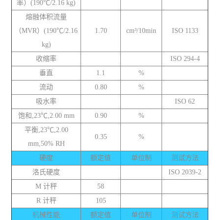
率）(190℃/2.16 kg)
熔融体积流量
（MVR）(190℃/2.16
1.70
cm³/10min
ISO 1133
kg)
收缩率
ISO 294-4
垂直
1.1
%
流动
0.80
%
吸水率
ISO 62
饱和,23℃,2.00 mm
0.90
%
平衡,23℃,2.00
0.35
%
mm,50% RH
硬度
额定值
单位制
测试方法
洛氏硬度
ISO 2039-2
M 计秤
58
R 计秤
105
机械性能
额定值
单位制
测试方法