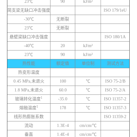
23℃
90
kJ/m²
简支梁无缺口冲击强度
ISO 179/1eU
-30℃
无断裂
23℃
无断裂
悬壁梁缺口冲击强度
ISO 180/1A
-40℃
20
kJ/m²
23℃
90
kJ/m²
热性能
额定值
单位制
测试方法
热变形温度
0.45 MPa,未退火
100
℃
ISO 75-2/B
1.8 MPa,未退火
60.0
℃
ISO 75-2/A
1
玻璃转化温度
-35.0
℃
ISO 11357-2
1
熔融温度
178
℃
ISO 11357-3
线形热膨胀系数
ISO 11359-2
流动
1.3E-4
cm/cm/℃
垂直
1.4E-4
cm/cm/℃