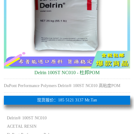
Delrin 100ST NC010 - 杜邦POM
DuPont Performance Polymers Delrin® 100ST NC010 高粘度POM
现货报价：185 5121 3137 Mr.Tan
Delrin® 100ST NC010
ACETAL RESIN