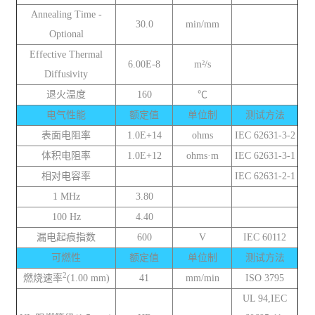
Annealing Time -
30.0
min/mm
Optional
Effective Thermal
6.00E-8
m²/s
Diffusivity
退火温度
160
℃
电气性能
额定值
单位制
测试方法
表面电阻率
1.0E+14
ohms
IEC 62631-3-2
体积电阻率
1.0E+12
ohms·m
IEC 62631-3-1
相对电容率
IEC 62631-2-1
1 MHz
3.80
100 Hz
4.40
漏电起痕指数
600
V
IEC 60112
可燃性
额定值
单位制
测试方法
2
燃烧速率
(1.00 mm)
41
mm/min
ISO 3795
UL 94,IEC