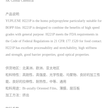
SK Global Chemical
产品说明:
YUPLENE H221P is the homo polypropylene particularly suitable for
BOPP film. H221P is designed to combine the benefits of high speed
grades with general purpose. H221P meets the FDA requirements in
the Code of Federal Regulations in 21 CFR 177.1520 for food contact.
H221P has excellent processability and stretchability, high stiffness
and strength, good barrier properties, good optical properties.
供货地区：北美洲、欧洲、亚太地区
粒料特性：高刚性、高强度、光学性能、均聚物、良好的加工性
能、良好的拉伸性、耐热性，中等、通用
粒料用途：Bi-axially Oriented Film、薄膜、层压板
加工方法：挤出