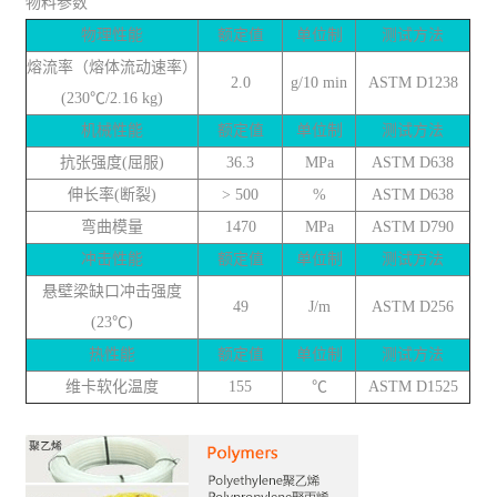
物料参数
物理性能
额定值
单位制
测试方法
熔流率（熔体流动速率）
2.0
g/10 min
ASTM D1238
(230℃/2.16 kg)
机械性能
额定值
单位制
测试方法
抗张强度(屈服)
36.3
MPa
ASTM D638
伸长率(断裂)
> 500
%
ASTM D638
弯曲模量
1470
MPa
ASTM D790
冲击性能
额定值
单位制
测试方法
悬壁梁缺口冲击强度
49
J/m
ASTM D256
(23℃)
热性能
额定值
单位制
测试方法
维卡软化温度
155
℃
ASTM D1525