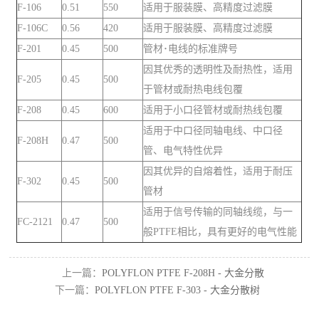
F-106
0.51
550
适用于服装膜、高精度过滤膜
F-106C
0.56
420
适用于服装膜、高精度过滤膜
F-201
0.45
500
管材･电线的标准牌号
因其优秀的透明性及耐热性，适用
F-205
0.45
500
于管材或耐热电线包覆
F-208
0.45
600
适用于小口径管材或耐热线包覆
适用于中口径同轴电线、中口径
F-208H
0.47
500
管、电气特性优异
因其优异的自熔着性，适用于耐压
F-302
0.45
500
管材
适用于信号传输的同轴线缆，与一
FC-2121
0.47
500
般PTFE相比，具有更好的电气性能
上一篇：
POLYFLON PTFE F-208H - 大金分散
下一篇：
POLYFLON PTFE F-303 - 大金分散树
树脂粉
脂粉