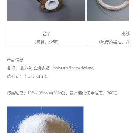
电线
管子
（氧传感器线、通
（直管、软管）
产品信息
名称： 聚四氟乙烯树脂（polytetrafluoroethylene）
结构式： (-CF2-CF2-)n
熔融粘度：10¹⁰~10¹¹poise(380℃)，最高连续使用温度：260℃