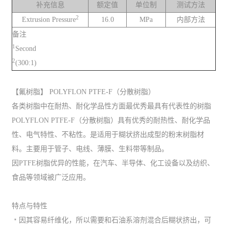
补充信息
额定值
单位制
测试方法
2
Extrusion Pressure
16.0
MPa
内部方法
备注
1
Second
2
(300:1)
【氟树脂】 POLYFLON PTFE-F（分散树脂）
各类树脂中在耐热、耐化学品性方面最优秀最具有代表性的树脂
POLYFLON PTFE-F（分散树脂）具有优秀的耐热性、耐化学品
性、电气特性、不粘性。是适用于糊状挤出成型的粉末树脂材
料。主要用于管子、电线、薄膜、生料带等制品。
因PTFE树脂优异的性能，在汽车、半导体、化工设备以及纺织、
食品等领域被广泛应用。
特点与特性
﹡因其容易纤维化，所以需要和石油系溶剂混合后糊状挤出，可