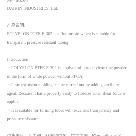
DAIKIN INDUSTRIES, Ltd.
产品说明:
POLYFLON PTFE F-302 is a fluororesin which is suitable for
transparent pressure resistant tubing.
Introduction
﹡POLYFLON PTFE F-302 is a polytetrafluoroethylene fine powder
in the form of white powder without PFOA.
﹡Paste extrusion molding can be carried out by adding auxiliary
agent. Because it has a property easily to fiberize when shear force is
applied.
﹡It is suitable for forming tubes with excellent transparency and
pressure resistance.
供货地区：北美洲，非洲和中东，拉丁美洲，欧洲，亚太地区