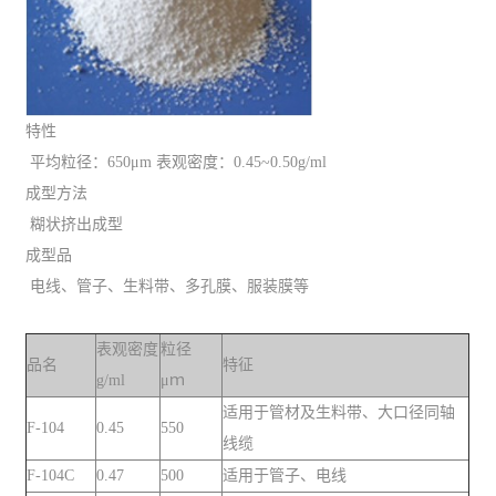
特性
平均粒径：650μm 表观密度：0.45~0.50g/ml
成型方法
糊状挤出成型
成型品
电线、管子、生料带、多孔膜、服装膜等
表观密度
粒径
品名
特征
g/ml
μｍ
适用于管材及生料带、大口径同轴
F-104
0.45
550
线缆
F-104C
0.47
500
适用于管子、电线