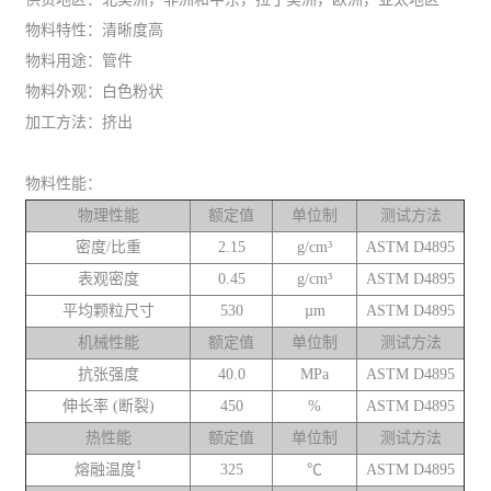
物料特性：清晰度高
物料用途：管件
物料外观：白色粉状
加工方法：挤出
物料性能：
物理性能
额定值
单位制
测试方法
密度/比重
2.15
g/cm³
ASTM D4895
表观密度
0.45
g/cm³
ASTM D4895
平均颗粒尺寸
530
µm
ASTM D4895
机械性能
额定值
单位制
测试方法
抗张强度
40.0
MPa
ASTM D4895
伸长率 (断裂)
450
%
ASTM D4895
热性能
额定值
单位制
测试方法
1
熔融温度
325
℃
ASTM D4895