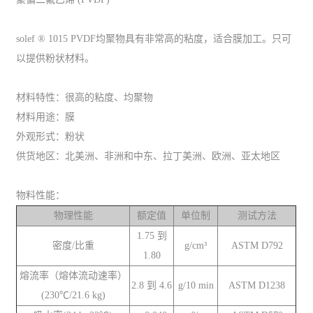
solef ® 1015 PVDF均聚物具有非常高的粘度，适合膜加工。只可
以提供粉状材料。
材料特性：很高的粘度、均聚物
材料用途：膜
外观形式：粉状
供货地区：北美洲、非洲和中东、拉丁美洲、欧洲、亚太地区
物料性能：
物理性能
额定值
单位制
测试方法
1.75 到
密度/比重
g/cm³
ASTM D792
1.80
熔流率（熔体流动速率）
2.8 到 4.6
g/10 min
ASTM D1238
(230℃/21.6 kg)