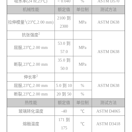
吸水率(24 hr,23℃)
< 0.040
%
ASTM D570
机械性能
额定值
单位制
测试方法
2100 到
1
拉伸模量
(23℃,2.00 mm)
MPa
ASTM D638
2300
2
抗张强度
53.0 到
屈服,23℃,2.00 mm
MPa
57.0
ASTM D638
35.0 到
断裂,23℃,2.00 mm
MPa
50.0
2
伸长率
屈服,23℃,2.00 mm
5.0 到 10
%
ASTM D638
断裂,23℃,2.00 mm
20 到 50
%
热性能
额定值
单位制
测试方法
玻璃转化温度
-40
℃
ASTM D4065
171 到
熔融温度
℃
ASTM D3418
175