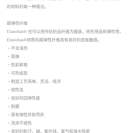
的材料的每一种情况。
超弹性纤维
Elastollan® 也可以用作纺织品纤维为服装，矫形用品和弹性带。
Elastollan®材质的超弹性纤维具有良好的皮肤触感。
・不含溶剂
・高弹
・色彩鲜艳
・可热成型
・制造工艺简单、灵活、经济
・韧性佳
・良好的回弹性能
・耐磨
・富有弹性并耐弯折
・洗涤不褪色
・良好的耐汗、碱、紫外线、氯气和海水性能