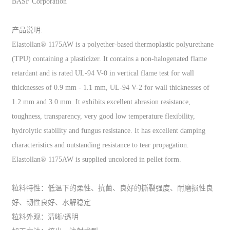
BASF Corporation
产品说明:
Elastollan® 1175AW is a polyether-based thermoplastic polyurethane
(TPU) containing a plasticizer. It contains a non-halogenated flame
retardant and is rated UL-94 V-0 in vertical flame test for wall
thicknesses of 0.9 mm - 1.1 mm, UL-94 V-2 for wall thicknesses of
1.2 mm and 3.0 mm. It exhibits excellent abrasion resistance,
toughness, transparency, very good low temperature flexibility,
hydrolytic stability and fungus resistance. It has excellent damping
characteristics and outstanding resistance to tear propagation.
Elastollan® 1175AW is supplied uncolored in pellet form.
粒料特性：低温下的柔性、抗菌、良好的撕裂强度、耐磨损性良
好、韧性良好、水解稳定
粒料外观：清晰/透明