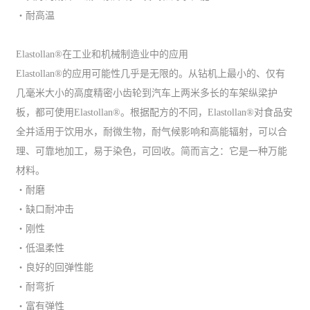
・耐高温
Elastollan®在工业和机械制造业中的应用
Elastollan®的应用可能性几乎是无限的。从钻机上最小的、仅有
几毫米大小的高度精密小齿轮到汽车上两米多长的车架纵梁护
板，都可使用Elastollan®。根据配方的不同，Elastollan®对食品安
全并适用于饮用水，耐微生物，耐气候影响和高能辐射，可以合
理、可靠地加工，易于染色，可回收。简而言之：它是一种万能
材料。
・耐磨
・缺口耐冲击
・刚性
・低温柔性
・良好的回弹性能
・耐弯折
・富有弹性