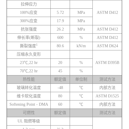
拉伸应力
100%应变
5.72
MPa
ASTM D412
300%应变
17.9
MPa
抗张强度
26.2
MPa
ASTM D412
伸长率(断裂)
600
%
ASTM D412
1
撕裂强度
80.6
kN/m
ASTM D624
压缩永久变形
23℃,22 hr
20
%
ASTM D395B
70℃,22 hr
45
%
热性能
额定值
单位制
测试方法
玻璃转化温度
-48
℃
内部方法
维卡软化温度
80
℃
ASTM D1525
Softening Point - DMA
60
℃
内部方法
可燃性
额定值
测试方法
UL 阻燃等级