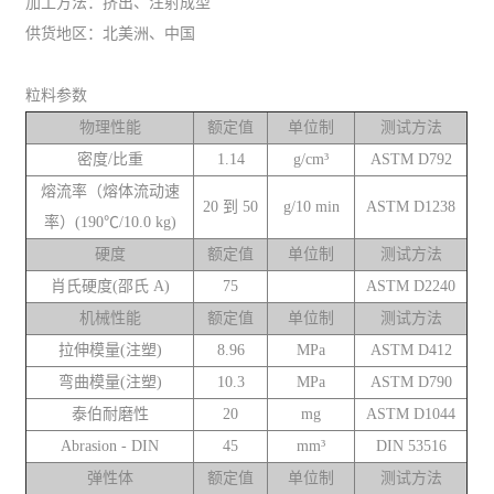
加工方法：挤出、注射成型
供货地区：北美洲、中国
粒料参数
物理性能
额定值
单位制
测试方法
密度/比重
1.14
g/cm³
ASTM D792
熔流率（熔体流动速
20 到 50
g/10 min
ASTM D1238
率）(190℃/10.0 kg)
硬度
额定值
单位制
测试方法
肖氏硬度(邵氏 A)
75
ASTM D2240
机械性能
额定值
单位制
测试方法
拉伸模量(注塑)
8.96
MPa
ASTM D412
弯曲模量(注塑)
10.3
MPa
ASTM D790
泰伯耐磨性
20
mg
ASTM D1044
Abrasion - DIN
45
mm³
DIN 53516
弹性体
额定值
单位制
测试方法