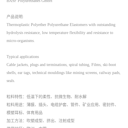
BASF Polyurethanes GmbH
产品说明:
Thermoplastic Polyether Polyurethane Elastomers with outstanding
hydrolysis resistance, low temperature flexibility and resistance to
micro-organisms.
Typical applications
Cable jackets, plugs and terminations, spiral tubing, Films, ski-boot
shells, ear tags, technical mouldings like mining screens, railway pads,
seals.
粒料特性：低温下的柔性、抗微生物、耐水解
粒料用途：薄膜、插头、电缆护套、管件、矿业应用、密封件、
模塑耳标、体育用品
加工方法：吹塑成型、挤出、注射成型