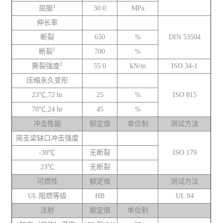
1
屈服
30.0
MPa
伸长率
断裂
650
%
DIN 53504
1
断裂
700
%
2
撕裂强度
55.0
kN/m
ISO 34-1
压缩永久变形
23℃,72 hr
25
%
ISO 815
70℃,24 hr
45
%
冲击性能
额定值
单位制
测试方法
简支梁缺口冲击强度
-30℃
无断裂
ISO 179
23℃
无断裂
可燃性
额定值
测试方法
UL 阻燃等级
HB
UL 94
注射
额定值
单位制