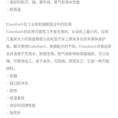
・良好的耐汗、碱、紫外线、氯气和海水性能
・耐高温
Elastollan®在工业和机械制造业中的应用
Elastollan®的应用可能性几乎是无限的。从钻机上最小的、仅有
几毫米大小的高度精密小齿轮到汽车上两米多长的车架纵梁护
板，都可使用Elastollan®。根据配方的不同，Elastollan®对食品安
全并适用于饮用水，耐微生物，耐气候影响和高能辐射，可以合
理、可靠地加工，易于染色，可回收。简而言之：它是一种万能
材料。
・耐磨
・缺口耐冲击
・刚性
・低温柔性
・良好的回弹性能
・耐弯折