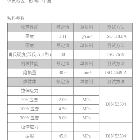
供货地区：欧洲、中国
粒料参数
物理性能
额定值
单位制
测试方法
密度
1.11
g/cm³
ISO 1183/A
硬度
额定值
单位制
测试方法
肖氏硬度(邵氏 A,3 秒)
80
ISO 7619
机械性能
额定值
单位制
测试方法
磨损量
30.0
mm³
ISO 4649-A
弹性体
额定值
单位制
测试方法
拉伸应力
20%应变
2.00
MPa
DIN 53504
100%应变
4.50
MPa
300%应变
8.00
MPa
拉伸应力
屈服
45.0
MPa
DIN 53504