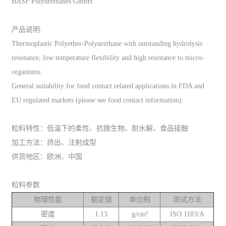
BASF Polyurethanes GmbH
产品说明:
Thermoplastic Polyether-Polyurethane with outstanding hydrolysis
resistance, low temperature flexibility and high resistance to micro-
organisms.
General suitability for food contact related applications in FDA and
EU regulated markets (please see food contact information).
粒料特性：低温下的柔性、抗微生物、耐水解、食品接触
加工方法：挤出、注射成型
供货地区：欧洲、中国
粒料参数
物理性能
额定值
单位制
测试方法
密度
1.13
g/cm³
ISO 1183/A