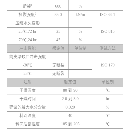
1
断裂
600
%
2
撕裂强度
85.0
kN/m
ISO 34-1
压缩永久变形
23℃,72 hr
25
%
ISO 815
70℃,24 hr
45
%
冲击性能
额定值
单位制
测试方法
简支梁缺口冲击强度
-30℃
无断裂
ISO 179
23℃
无断裂
注射
额定值
单位制
干燥温度
80 到 90
℃
干燥时间
2.0 到 3.0
hr
建议的最大水分含量
0.020
%
料斗温度
40
℃
料筒后部温度
185 到 205
℃