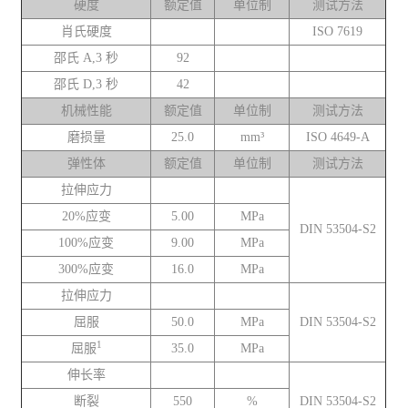
硬度
额定值
单位制
测试方法
肖氏硬度
ISO 7619
邵氏 A,3 秒
92
邵氏 D,3 秒
42
机械性能
额定值
单位制
测试方法
磨损量
25.0
mm³
ISO 4649-A
弹性体
额定值
单位制
测试方法
拉伸应力
20%应变
5.00
MPa
DIN 53504-S2
100%应变
9.00
MPa
300%应变
16.0
MPa
拉伸应力
屈服
50.0
MPa
DIN 53504-S2
1
屈服
35.0
MPa
伸长率
断裂
550
%
DIN 53504-S2