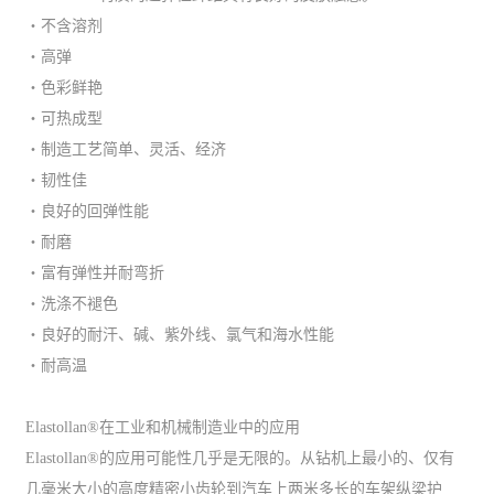
・不含溶剂
・高弹
・色彩鲜艳
・可热成型
・制造工艺简单、灵活、经济
・韧性佳
・良好的回弹性能
・耐磨
・富有弹性并耐弯折
・洗涤不褪色
・良好的耐汗、碱、紫外线、氯气和海水性能
・耐高温
Elastollan®在工业和机械制造业中的应用
Elastollan®的应用可能性几乎是无限的。从钻机上最小的、仅有
几毫米大小的高度精密小齿轮到汽车上两米多长的车架纵梁护