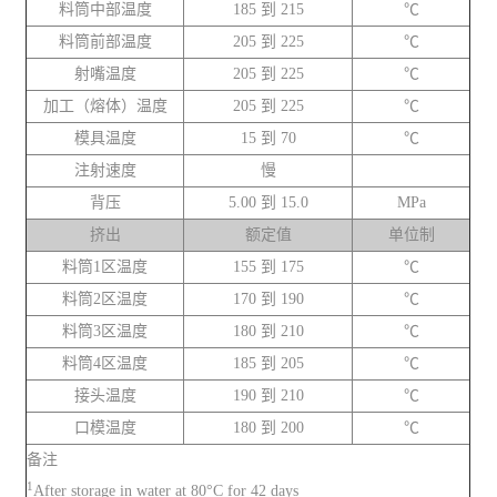
料筒中部温度
185 到 215
℃
料筒前部温度
205 到 225
℃
射嘴温度
205 到 225
℃
加工（熔体）温度
205 到 225
℃
模具温度
15 到 70
℃
注射速度
慢
背压
5.00 到 15.0
MPa
挤出
额定值
单位制
料筒1区温度
155 到 175
℃
料筒2区温度
170 到 190
℃
料筒3区温度
180 到 210
℃
料筒4区温度
185 到 205
℃
接头温度
190 到 210
℃
口模温度
180 到 200
℃
备注
1
After storage in water at 80°C for 42 days