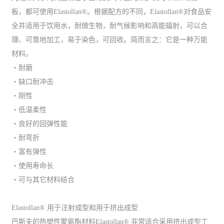
板，都可使用Elastollan®。根据配方的不同，Elastollan®对食品安
全并适用于饮用水，耐微生物，耐气候影响和高能辐射，可以合
理、可靠地加工，易于染色，可回收。简而言之：它是一种万能
材料。
・耐磨
・缺口耐冲击
・刚性
・低温柔性
・良好的回弹性能
・耐弯折
・富有弹性
・使用寿命长
・可与其它材料结合
Elastollan® 用于注射成型和用于挤出成型
巴斯夫的热塑性聚氨酯材料Elastollan® 非常适合采用挤出成型工