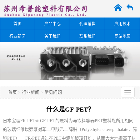
A
O
首页
产品中心
代理销售
应用技术
行业新闻
关于我们
联系我们
网站地图
首页
>
行业新闻
>
常见问题
什么是GF-PET？
日本宝理FR-PET® GF-PET的原料为与饮料容器PET塑料瓶所用相同
的玻璃纤维增强聚对苯二甲酸乙二醇酯（Polyethylene terephthalate，简
称PET）。 FR-PET通过在PET中添加玻璃纤维，从而大大地提高了材