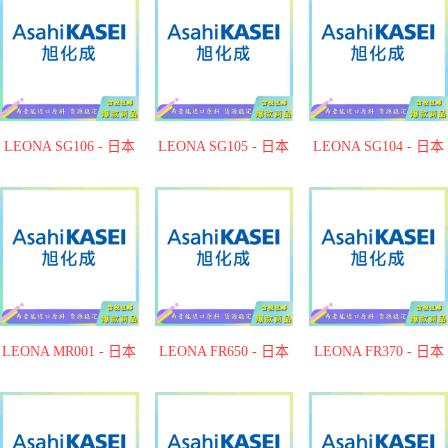
LEONA SG106 - 日本
LEONA SG105 - 日本
LEONA SG104 - 日本
旭化成PA66+6I-GF60
旭化成PA66+6I-GF50
旭化成PA66+6I-GF40
LEONA MR001 - 日本
LEONA FR650 - 日本
LEONA FR370 - 日本
旭化成PA66-MD40
旭化成PA66/6+PA66-
旭化成PA66-FR(30)
FR(30)