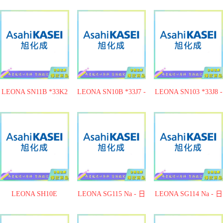
燃PA
LEONA SN11B *33K2
LEONA SN10B *33J7 -
LEONA SN103 *33J8 -
- 日本旭化成PA66+6I-
日本旭化成PA66+6I-
日本旭化成PA66+6I-
GF25 FR(40)
GF25 FR(40)
GF30 FR(40)
LEONA SH10E
LEONA SG115 Na - 日
LEONA SG114 Na - 日
M120530 - 日本旭化成
本旭化成PA66+6I-
本旭化成PA66+6I-
PA66+6I-GF55 FR(17)
GF50
GF40