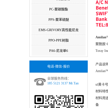
PC-聚碳酸酯
PPS-聚苯硫醚
EMS-GRIVORY高性能尼龙
Amilan
PPO-PPE树脂
聚酰胺 6
PA6-尼龙单6
Toray 
产品说明
电话-微信-报价
Amila
全球服务热线：
185 5121 3137 Mr.Tan
ul黄卡号：
材料特
材料用
备