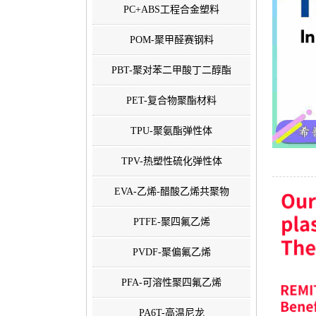
PC+ABS工程合金塑料
POM-聚甲醛赛钢料
PBT-聚对苯二甲酸丁二醇酯
PET-复合物聚酯材料
TPU-聚氨酯弹性体
TPV-热塑性硫化弹性体
EVA-乙烯-醋酸乙烯共聚物
PTFE-聚四氟乙烯
PVDF-聚偏氟乙烯
PFA-可溶性聚四氟乙烯
PA6T-高温尼龙