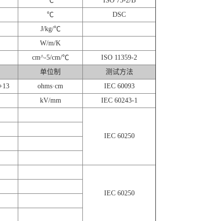
℃
ISO 75-2/B
℃
DSC
J/kg/℃
W/m/K
cm^-5/cm/℃
ISO 11359-2
单位制
测试方法
+13
ohms·cm
IEC 60093
kV/mm
IEC 60243-1
IEC 60250
IEC 60250