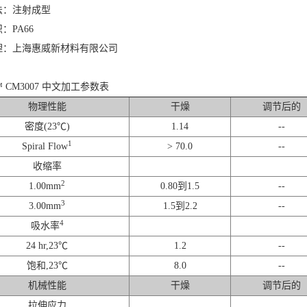
法：注射成型
：PA66
理：上海惠威新材料有限公司
n™ CM3007 中文加工参数表
物理性能
干燥
调节后的
密度(23℃)
1.14
--
1
Spiral Flow
> 70.0
--
收缩率
2
1.00mm
0.80到1.5
--
3
3.00mm
1.5到2.2
--
4
吸水率
24 hr,23℃
1.2
--
饱和,23℃
8.0
--
机械性能
干燥
调节后的
拉伸应力