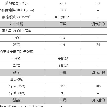
剪切强度(23℃)
75.0
70.0
泰伯耐磨性(1000 Cycles)
8.00
--
5
摩擦系数-vs. Metal
0.15到0.20
--
冲击性能
干燥
调节后的
简支梁缺口冲击强度
-40℃
2.5
--
23℃
4.0
24
简支梁无缺口冲击强度
-40℃
无断裂
--
23℃
无断裂
--
硬度
干燥
调节后的
洛氏硬度
R 计秤,23℃
119
100
R 计秤,80℃
97
--
热性能
干燥
调节后的