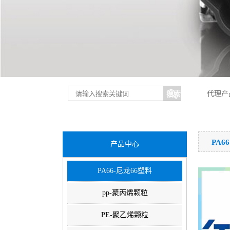
代理产
PA6
产品中心
PA66-尼龙66塑料
pp-聚丙烯颗粒
PE-聚乙烯颗粒