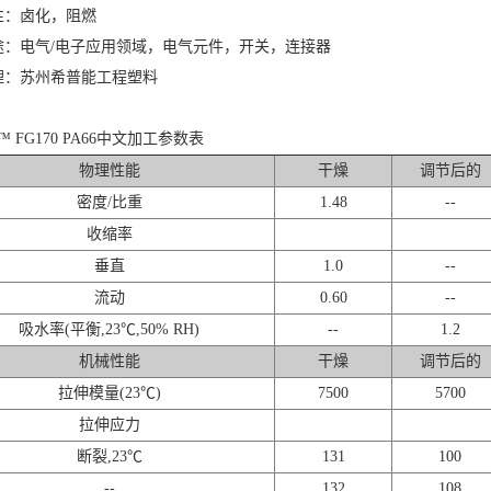
性：卤化，阻燃
途：电气/电子应用领域，电气元件，开关，连接器
理：苏州希普能工程塑料
™ FG170 PA66中文加工参数表
物理性能
干燥
调节后的
密度/比重
1.48
--
收缩率
垂直
1.0
--
流动
0.60
--
吸水率(平衡,23℃,50% RH)
--
1.2
机械性能
干燥
调节后的
拉伸模量(23℃)
7500
5700
拉伸应力
断裂,23℃
131
100
--
132
108