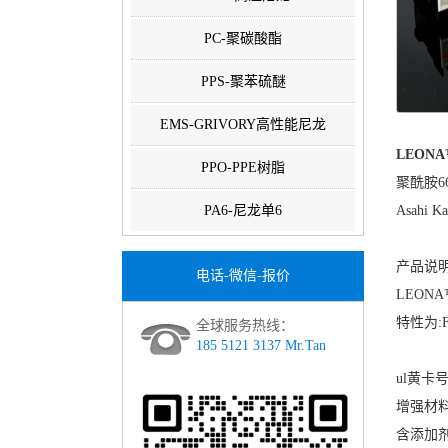
PC-聚碳酸酯
PPS-聚苯硫醚
EMS-GRIVORY高性能尼龙
LEONA
PPO-PPE树脂
聚酰胺66
PA6-尼龙单6
Asahi 
产品说明
电话-微信-报价
LEON
特性为:Fl
全球服务热线：
185 5121 3137 Mr.Tan
ul黄卡号：
增强材料
含添加