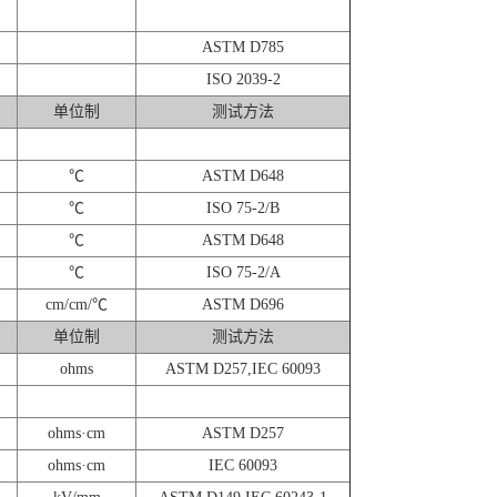
ASTM D785
ISO 2039-2
单位制
测试方法
℃
ASTM D648
℃
ISO 75-2/B
℃
ASTM D648
℃
ISO 75-2/A
cm/cm/℃
ASTM D696
单位制
测试方法
ohms
ASTM D257,IEC 60093
ohms·cm
ASTM D257
ohms·cm
IEC 60093