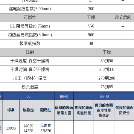
介电强度
27
--
漏电起痕指数(3.00mm)
200
--
可燃性
干燥
调节后的
UL 阻燃等级(0.75mm)
V-0
--
灼热丝易燃指数(3.0mm)
960
--
极限氧指数
38
--
注射
干燥
干燥温度-真空干燥机
80到90
干燥时间-真空干燥机
2.0到3.0
加工（熔体）温度
270到280
模具温度
75到85