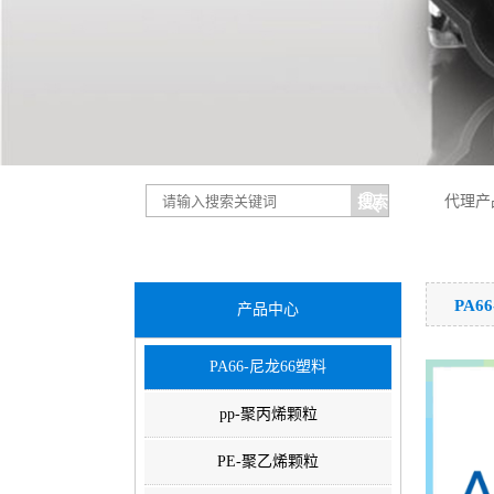
代理产
PA6
产品中心
PA66-尼龙66塑料
pp-聚丙烯颗粒
PE-聚乙烯颗粒