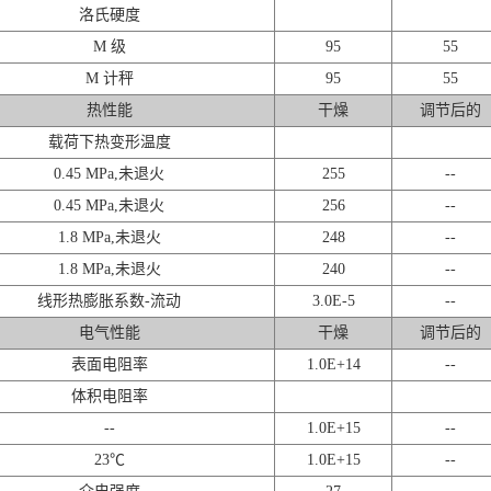
洛氏硬度
M 级
95
55
M 计秤
95
55
热性能
干燥
调节后的
载荷下热变形温度
0.45 MPa,未退火
255
--
0.45 MPa,未退火
256
--
1.8 MPa,未退火
248
--
1.8 MPa,未退火
240
--
线形热膨胀系数-流动
3.0E-5
--
电气性能
干燥
调节后的
表面电阻率
1.0E+14
--
体积电阻率
--
1.0E+15
--
23℃
1.0E+15
--