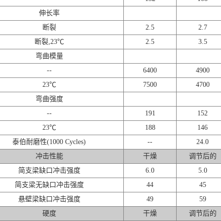
伸长率
断裂
2.5
2.7
断裂,23℃
2.5
3.5
弯曲模量
--
6400
4900
23℃
7500
4700
弯曲强度
--
191
152
23℃
188
146
泰伯耐磨性(1000 Cycles)
--
24.0
冲击性能
干燥
调节后的
简支梁缺口冲击强度
6.0
5.0
简支梁无缺口冲击强度
44
45
悬壁梁缺口冲击强度
49
59
硬度
干燥
调节后的