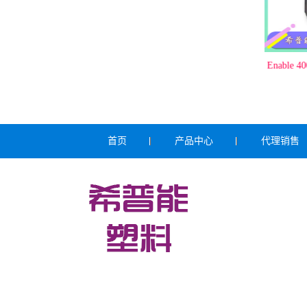
 中国代理埃克森美
HDPE 8008H - 独山子石化高密度聚乙烯
Enable 
DMDA-8008H
首页
产品中心
代理销售