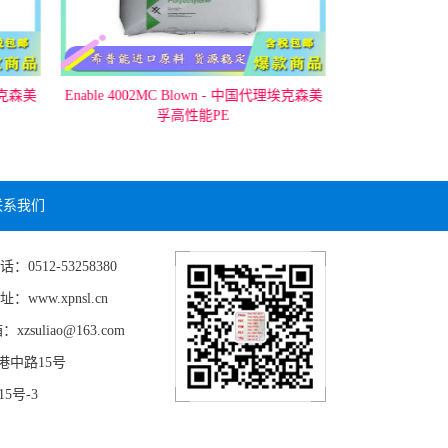
理埃克森美
Enable 4002MC Blown - 中国代理埃克森美
Enable 3505M
孚高性能PE
克森
联系我们
2-53258380
xpnsl.cn
uliao@163.com
中路15号
5号-3