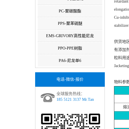
retardant
elongatio
PC-聚碳酸酯
Cu-inhibi
PPS-聚苯硫醚
stabilizer
EMS-GRIVORY高性能尼龙
供货地
PPO-PPE树脂
有添加
粒料用途：Co
PA6-尼龙单6
Jacket
电话-微信-报价
物料参
全球服务热线：
185 5121 3137 Mr.Tan
熔流