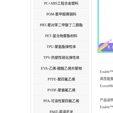
PC+ABS工程合金塑料
POM-聚甲醛赛钢料
PBT-聚对苯二甲酸丁二醇酯
PET-复合物聚酯材料
TPU-聚氨酯弹性体
TPV-热塑性硫化弹性体
EVA-乙烯-醋酸乙烯共聚物
Enable™
高性能
PTFE-聚四氟乙烯
ExxonMo
PVDF-聚偏氟乙烯
产品说明
PFA-可溶性聚四氟乙烯
Enable™ 
PA6T-高温尼龙