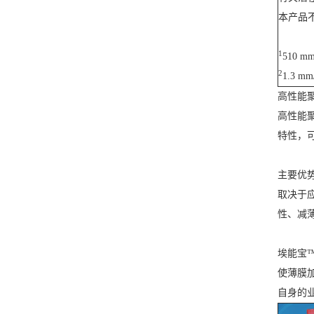
本产品
1
510 mm
2
1.3 mm
高性能
高性能
特性，
主要优
取决于
性、减
埃能宝™
使薄膜
自身的