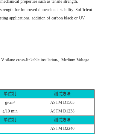
mechanical properties such as tensile strength,
strength for improved dimensional stability. Sufficient
eting applications, addition of carbon black or UV
lane cross-linkable insulation、Medium Voltage
单位制
测试方法
g/cm³
ASTM D1505
g/10 min
ASTM D1238
单位制
测试方法
ASTM D2240