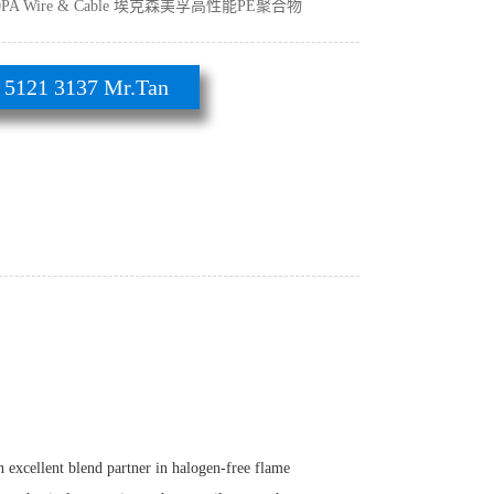
2010PA Wire & Cable 埃克森美孚高性能PE聚合物
21 3137 Mr.Tan
excellent blend partner in halogen-free flame