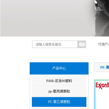
代理产
PE
产品中心
PA66-尼龙66塑料
pp-聚丙烯颗粒
PE-聚乙烯颗粒