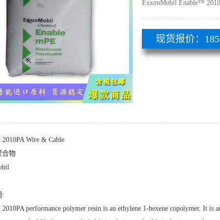
ExxonMobil Enable™ 
现货报价：185 51
 2010PA Wire & Cable
聚合物
bil
:
2010PA performance polymer resin is an ethylene 1-hexene copolymer. It is an 