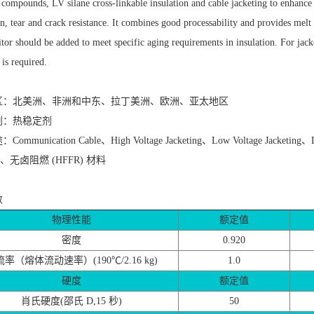
 compounds, LV silane cross-linkable insulation and cable jacketing to enhance 
n, tear and crack resistance. It combines good processability and provides melt 
tor should be added to meet specific aging requirements in insulation. For jack
 is required.
区：北美洲、非洲和中东、拉丁美洲、欧洲、亚太地区
剂：热稳定剂
mmunication Cable、High Voltage Jacketing、Low Voltage Jacketing、LV si
ing、无卤阻燃 (HFFR) 材料
数
物理性能
额定值
密度
0.920
率（熔体流动速率）(190℃/2.16 kg)
1.0
硬度
额定值
肖氏硬度(邵氏 D,15 秒)
50