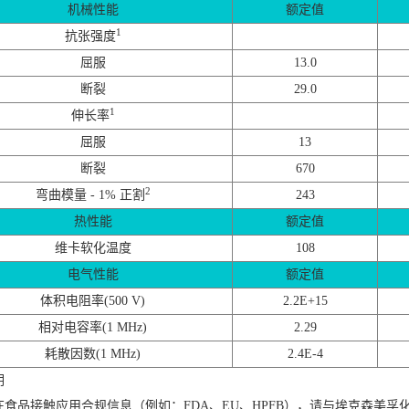
机械性能
额定值
1
抗张强度
屈服
13.0
断裂
29.0
1
伸长率
屈服
13
断裂
670
2
弯曲模量 - 1% 正割
243
热性能
额定值
维卡软化温度
108
电气性能
额定值
体积电阻率(500 V)
2.2E+15
相对电容率(1 MHz)
2.29
耗散因数(1 MHz)
2.4E-4
明
在食品接触应用合规信息（例如：FDA、EU、HPFB），请与埃克森美孚