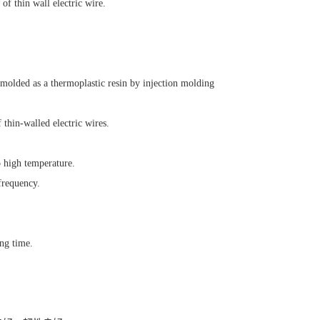
of thin wall electric wire.
-molded as a thermoplastic resin by injection molding
thin-walled electric wires.
o high temperature.
frequency.
ong time.