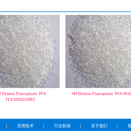
PFA
 Dyneon Fluoroplastic PFA
3M Dyneon Fluoroplastic PFA 69
FLEX8502UHPZ
应用技术
行业新闻
关于我们