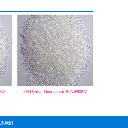
10GZ
3M Dyneon Fluoroplastic PFA 6900GZ
3M Dyneon Fl
联系我们