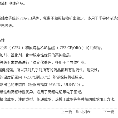
领域的电线产品。
高纯度等级的PFA-SH系列，氟离子和颗粒物析出较少，多用于半导体制
导电等级。
特性
氟乙烯（-C2F4-）和氟烷基乙烯基醚（-CF2-CF(ORf)-）的共聚物。
含添加剂、塑化剂，化学稳定性优异的高纯物质。
纯度等级对末端基进行了稳定化处理，多用于半导体行业。
-F键键能强，所以其对几乎对所有的药品都具有耐药性，耐受性。
宽的温度范围内（-200℃到260℃）能够保持机械稳定。
非常出色的难燃性（极限氧指数 95Vol%，UL94V-0）。
气绝缘性和高频特性优异，适用于高频电缆等电子领域。
用于挤出成型、注射成型、传递成型、热模压成型等各种熔融成型加工方法。
上一篇：
返回列表
下一篇