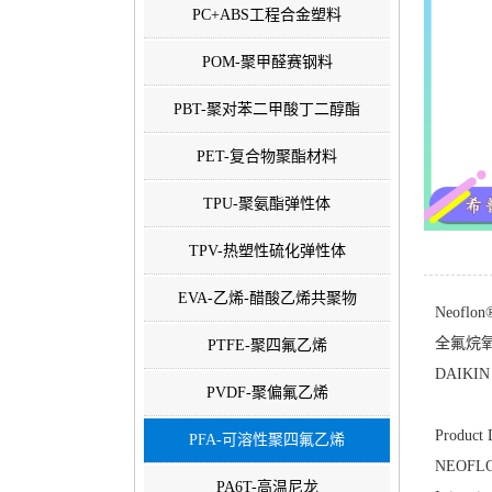
PC+ABS工程合金塑料
POM-聚甲醛赛钢料
PBT-聚对苯二甲酸丁二醇酯
PET-复合物聚酯材料
TPU-聚氨酯弹性体
TPV-热塑性硫化弹性体
EVA-乙烯-醋酸乙烯共聚物
Neoflon
全氟烷
PTFE-聚四氟乙烯
DAIKIN 
PVDF-聚偏氟乙烯
Product 
PFA-可溶性聚四氟乙烯
NEOFLON 
PA6T-高温尼龙