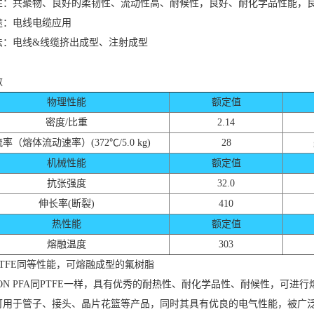
性：共聚物、良好的柔韧性、流动性高、耐候性，良好、耐化学品性能，
途：电线电缆应用
法：电线&线缆挤出成型、注射成型
数
物理性能
额定值
密度/比重
2.14
率（熔体流动速率）(372℃/5.0 kg)
28
机械性能
额定值
抗张强度
32.0
伸长率(断裂)
410
热性能
额定值
熔融温度
303
TFE同等性能，可熔融成型的氟树脂
LON PFA同PTFE一样，具有优秀的耐热性、耐化学品性、耐候性，可
可用于管子、接头、晶片花篮等产品，同时其具有优良的电气性能，被广