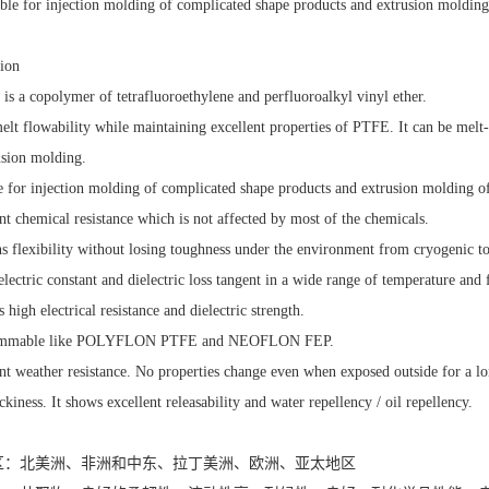
table for injection molding of complicated shape products and extrusion molding 
tion
is a copolymer of tetrafluoroethylene and perfluoroalkyl vinyl ether.
lt flowability while maintaining excellent properties of PTFE. It can be melt
usion molding.
e for injection molding of complicated shape products and extrusion molding of 
nt chemical resistance which is not affected by most of the chemicals.
ins flexibility without losing toughness under the environment from cryogenic t
lectric constant and dielectric loss tangent in a wide range of temperature and 
s high electrical resistance and dielectric strength.
ammable like POLYFLON PTFE and NEOFLON FEP.
nt weather resistance. No properties change even when exposed outside for a l
ckiness. It shows excellent releasability and water repellency / oil repellency.
区：北美洲、非洲和中东、拉丁美洲、欧洲、亚太地区