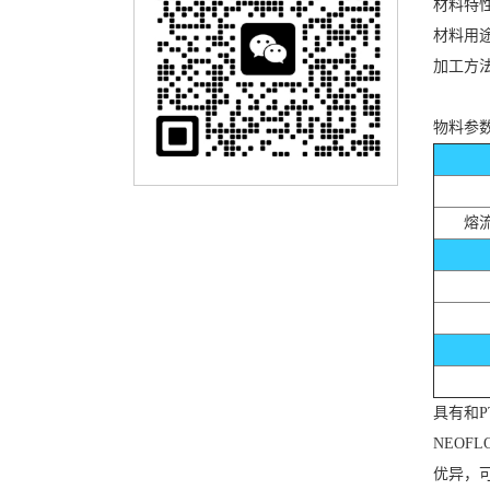
材料特
材料用
加工方
物料参
熔流
具有和P
NEOF
优异，