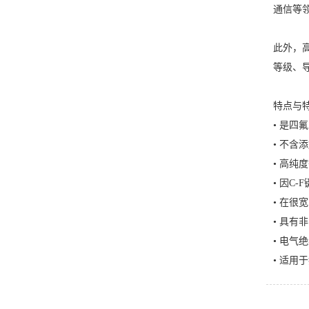
通信等
此外，
等级、
特点与
• 是四
• 不
• 高
• 因C
• 在很
• 具有
• 电
• 适