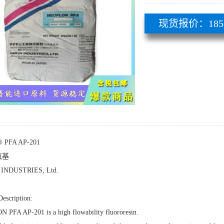
现货报价：185 51
® PFA AP-201
氧基
INDUSTRIES, Ltd.
Description:
PFA AP-201 is a high flowability fluororesin.