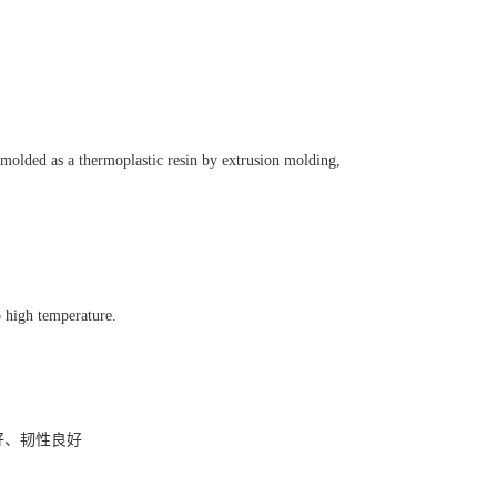
-molded as a thermoplastic resin by extrusion molding,
o high temperature.
好、韧性良好