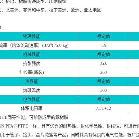
法：挤出、树脂传递成型、压缩模塑
区：北美洲、非洲和中东、拉丁美洲、欧洲、亚太地区
数
物理性能
额定值
流率（熔体流动速率）(372℃/5.0 kg)
1.9
机械性能
额定值
抗张强度
35.0
伸长率(断裂)
260
热性能
额定值
熔融温度
300
电气性能
额定值
体积电阻率
7.5E+12
TFE同等性能，可熔融成型的氟树脂
LON PFA同PTFE一样，具有优秀的耐热性、耐化学品性、耐候性，可
可用于管子、接头、晶片花篮等产品，同时其具有优良的电气性能，被广