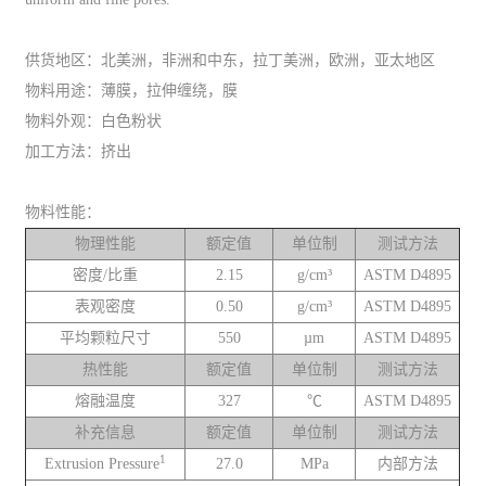
供货地区：北美洲，非洲和中东，拉丁美洲，欧洲，亚太地区
物料用途：薄膜，拉伸缠绕，膜
物料外观：白色粉状
加工方法：挤出
物料性能：
物理性能
额定值
单位制
测试方法
密度/比重
2.15
g/cm³
ASTM D4895
表观密度
0.50
g/cm³
ASTM D4895
平均颗粒尺寸
550
µm
ASTM D4895
热性能
额定值
单位制
测试方法
熔融温度
327
℃
ASTM D4895
补充信息
额定值
单位制
测试方法
1
Extrusion Pressure
27.0
MPa
内部方法