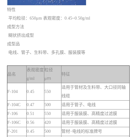
特性
平均粒径：650μm 表观密度：0.45~0.50g/ml
成型方法
糊状挤出成型
成型品
电线、管子、生料带、多孔膜、服装膜等
表观密度
粒径
品名
特征
g/ml
μｍ
适用于管材及生料带、大口径同轴
F-104
0.45
550
线缆
F-104C
0.47
500
适用于管子、电线
F-106
0.51
550
适用于服装膜、高精度过滤膜
F-106C
0.56
420
适用于服装膜、高精度过滤膜
F-201
0.45
500
管材･电线的标准牌号