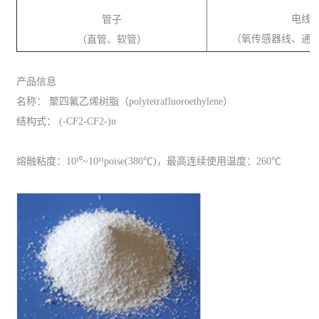
电线
管子
（氧传感器线、通
（直管、软管）
产品信息
名称： 聚四氟乙烯树脂（polytetrafluoroethylene）
结构式： (-CF2-CF2-)n
熔融粘度：10¹⁰~10¹¹poise(380℃)，最高连续使用温度：260℃