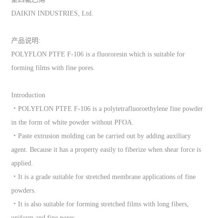
DAIKIN INDUSTRIES, Ltd.
产品说明:
POLYFLON PTFE F-106 is a fluororesin which is suitable for
forming films with fine pores.
Introduction
﹡POLYFLON PTFE F-106 is a polytetrafluoroethylene fine powder
in the form of white powder without PFOA.
﹡Paste extrusion molding can be carried out by adding auxiliary
agent. Because it has a property easily to fiberize when shear force is
applied.
﹡It is a grade suitable for stretched membrane applications of fine
powders.
﹡It is also suitable for forming stretched films with long fibers,
uniform and fine pores.