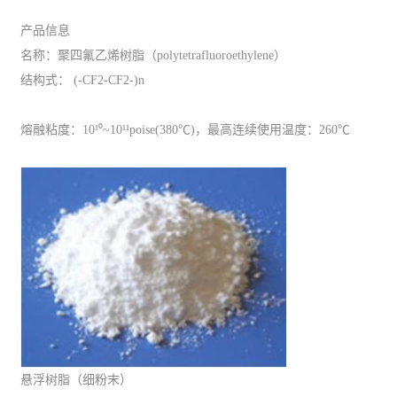
产品信息
名称：聚四氟乙烯树脂（polytetrafluoroethylene）
结构式： (-CF2-CF2-)n
熔融粘度：10¹⁰~10¹¹poise(380℃)，最高连续使用温度：260℃
悬浮树脂（细粉末）