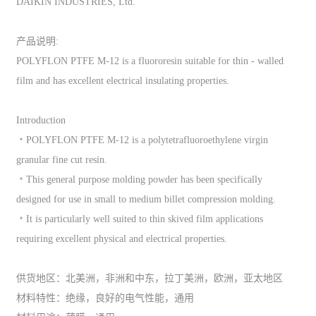
DAIKIN INDUSTRIES, Ltd.
产品说明:
POLYFLON PTFE M-12 is a fluororesin suitable for thin - walled
film and has excellent electrical insulating properties.
Introduction
﹡POLYFLON PTFE M-12 is a polytetrafluoroethylene virgin
granular fine cut resin.
﹡This general purpose molding powder has been specifically
designed for use in small to medium billet compression molding.
﹡It is particularly well suited to thin skived film applications
requiring excellent physical and electrical properties.
供货地区：北美洲，非洲和中东，拉丁美洲，欧洲，亚太地区
材料特性：绝缘，良好的电气性能，通用