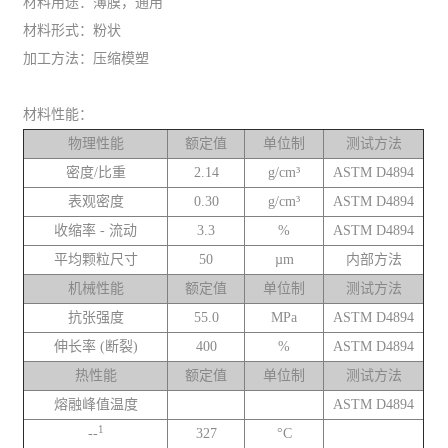
材料用途：薄膜，通用
材料形式：粉状
加工方法：压缩模塑
材料性能：
物理性能
额定值
单位制
测试方法
密度/比重
2.14
g/cm³
ASTM D4894
表观密度
0.30
g/cm³
ASTM D4894
收缩率 - 流动
3.3
%
ASTM D4894
平均颗粒尺寸
50
µm
内部方法
机械性能
额定值
单位制
测试方法
抗张强度
55.0
MPa
ASTM D4894
伸长率 (断裂)
400
%
ASTM D4894
热性能
额定值
单位制
测试方法
熔融峰值温度
ASTM D4894
1
--
327
°C