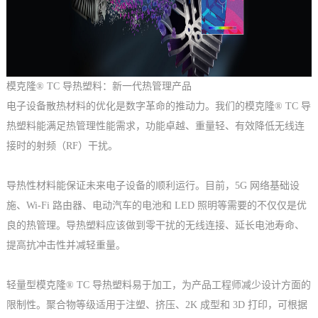
模克隆® TC 导热塑料：新一代热管理产品
电子设备散热材料的优化是数字革命的推动力。我们的模克隆® TC 导
热塑料能满足热管理性能需求，功能卓越、重量轻、有效降低无线连
接时的射频（RF）干扰。
导热性材料能保证未来电子设备的顺利运行。目前，5G 网络基础设
施、Wi-Fi 路由器、电动汽车的电池和 LED 照明等需要的不仅仅是优
良的热管理。导热塑料应该做到零干扰的无线连接、延长电池寿命、
提高抗冲击性并减轻重量。
轻量型模克隆® TC 导热塑料易于加工，为产品工程师减少设计方面的
限制性。聚合物等级适用于注塑、挤压、2K 成型和 3D 打印，可根据